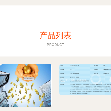
产品列表
PRODUCT