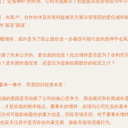
了“定海神针”的作用。它向市场展示了控股股东或管理层与中小
情，向客户、合作伙伴及所有利益相关方展示管理层的责任感和
”甚至“阴谋”：
额增持，或许是为了防止股价进一步暴跌可能引发的质押平仓风
握了尚未公开的、更全面的信息？此次增持是否是为了在利空完
势？是长期价值投资，还是仅为提振短期股价的权宜之计？
仅看单一事件，而需回归投资本质：
闪崩的诱因是否动摇了公司的核心竞争力、商业模式和长期成长
，才是价值的根本锚点。董事长的增持，必须与公司扎实的基本
露任何可能影响股价的重大信息，回应市场关切。对于董事长增
也应关注其中是否存在内幕交易、操纵市场等违规行为。