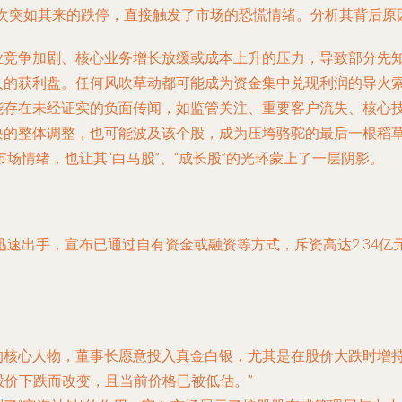
神话。本次突如其来的跌停，直接触发了市场的恐慌情绪。分析其背后
业竞争加剧、核心业务增长放缓或成本上升的压力，导致部分先
的获利盘。任何风吹草动都可能成为资金集中兑现利润的导火索
能存在未经证实的负面传闻，如监管关注、重要客户流失、核心
块的整体调整，也可能波及该个股，成为压垮骆驼的最后一根稻
场情绪，也让其“白马股”、“成长股”的光环蒙上了一层阴影。
速出手，宣布已通过自有资金或融资等方式，斥资高达2.34
的核心人物，董事长愿意投入真金白银，尤其是在股价大跌时增
股价下跌而改变，且当前价格已被低估。”