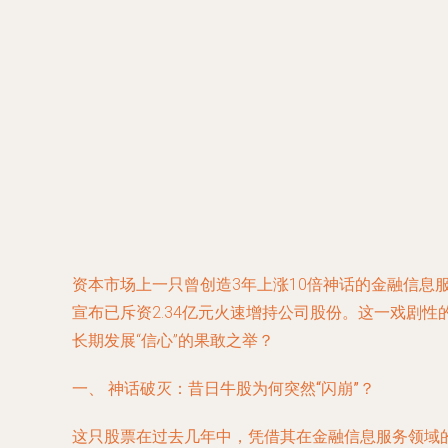
资本市场上一只曾创造3年上涨10倍神话的金融信
宣布已斥资2.34亿元火速增持公司股份。这一戏剧性
长期发展“信心”的果敢之举？
一、 神话破灭：昔日牛股为何突然“闪崩”？
这只股票在过去几年中，凭借其在金融信息服务领域