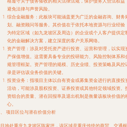
格遵守关于债务催收的相关法律法规，保护债务人合法权益
避免法律与声誉风险。
综合金融服务
：此板块可能涵盖更为广泛的金融咨询、财务
划、融资顾问等服务。其价值在于依托本地资源与行业经验
为特定区域（如九龙坡区及周边）的企业或个人客户提供定
化的金融解决方案，建立深度的客户关系网络。
资产管理
：涉及对受托资产进行投资、运营和管理，以实现
产保值增值。这需要具备专业的投研能力、风险控制体系和
规管理框架。资产管理的规模、历史业绩、投资策略及风控
录是评估该业务价值的关键。
投资业务
：指项目主体以自有资金或募集资金进行的直接投
活动，可能涉及股权投资、证券投资或其他特定领域投资。
资组合的质量、潜在回报率及退出机制是衡量该板块价值的
心。
二、 项目区位与潜在价值分析
项目地处
重庆九龙坡区陈家坪
，该区域是重庆传统的商贸、交通