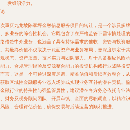
发组织活力。
结论
本次重庆九龙坡陈家坪金融信息服务项目的转让，是一个涉及多
照、多业务的综合性机会。它既包含了在严格监管下需审慎处理
网络借贷中介业务，也涵盖了具有持续需求的催收、资管与投资
务。其最终价值不仅取决于账面资产与业务布局，更深度绑定于
合规状态、资产质量、技术实力与团队能力。对于具备相应风险
受能力、合规管理经验及资源整合能力的投资机构或行业战略投
者而言，这是一个可通过深度尽调、精准估值和后续有效整合，
而获取区域性金融服务业态入场券或实现业务互补的潜在契机。
于金融行业的特殊性与强监管属性，建议潜在各方务必依托专业
律、财务及税务顾问团队，开展审慎、全面的尽职调查，以精准
别风险，合理评估价值，确保交易与后续运营的顺利推进。